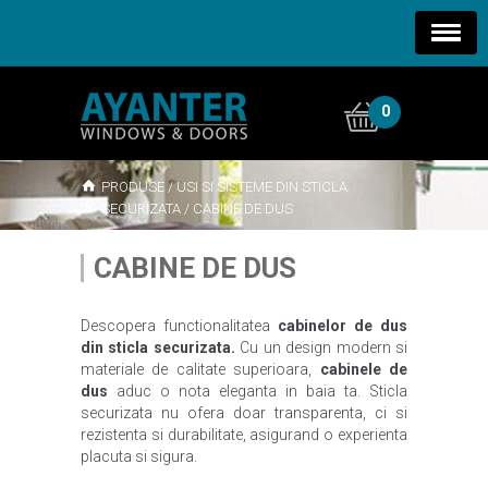
0
PRODUSE
/
USI SI SISTEME DIN STICLA
SECURIZATA
/
CABINE DE DUS
CABINE DE DUS
Descopera functionalitatea
cabinelor de dus
din sticla securizata.
Cu un design modern si
materiale de calitate superioara,
cabinele de
dus
aduc o nota eleganta in baia ta. Sticla
securizata nu ofera doar transparenta, ci si
rezistenta si durabilitate, asigurand o experienta
placuta si sigura.