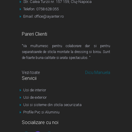
Str. Calea Turzii nr. 157 159, Cluj-Napoca
Telefon: 0758.628.055
Email: office@ayanter.ro
Pareri Clienti
"Va multumesc pentru colaborare dar si pentru
separatoarele de sticla montate la dressing si birou. Sunt
de foarte buna calitate si arata spectaculos. "
Vezi toate
Dicu Manuela
Servicii
Usi de interior
Usi de exterior
Usi si sisteme din sticla securizata
Profile Pvc si Aluminiu
Socializare cu noi