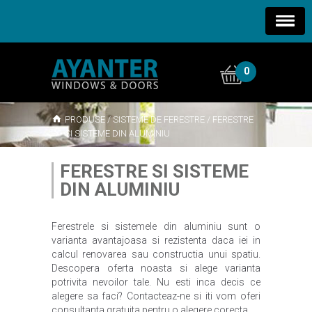
0
PRODUSE
/
SISTEME DE FERESTRE
/
FERESTRE
SI SISTEME DIN ALUMINIU
FERESTRE SI SISTEME
DIN ALUMINIU
Ferestrele si sistemele din aluminiu sunt o
varianta avantajoasa si rezistenta daca iei in
calcul renovarea sau constructia unui spatiu.
Descopera oferta noasta si alege varianta
potrivita nevoilor tale. Nu esti inca decis ce
alegere sa faci? Contacteaz-ne si iti vom oferi
consultanta gratuita pentru o alegere corecta.