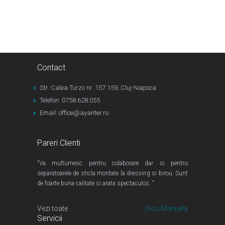
Contact
Str. Calea Turzii nr. 157 159, Cluj-Napoca
Telefon: 0758.628.055
Email: office@ayanter.ro
Pareri Clienti
"Va multumesc pentru colaborare dar si pentru
separatoarele de sticla montate la dressing si birou. Sunt
de foarte buna calitate si arata spectaculos. "
Vezi toate
Dicu Manuela
Servicii