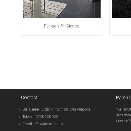
Feinschliff - Bianco
Contact
Pareri C
Str. Calea Turzii nr. 157 159, Cluj-Napoca
"Va mult
separatoa
Telefon: 0758.628.055
Sunt de fo
Email: office@ayanter.ro