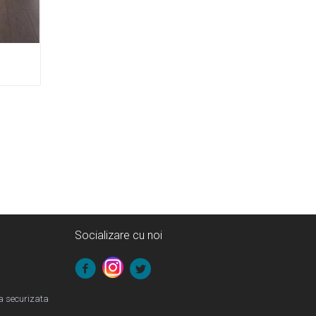
Socializare cu noi
la securizata