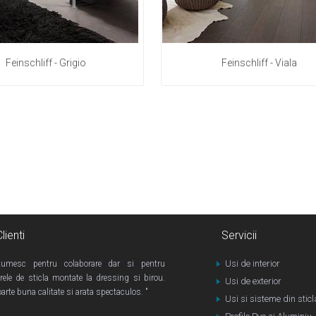
Feinschliff - Grigio
Feinschliff - Viala
lienti
Servicii
Usi de interior
umesc pentru colaborare dar si pentru
rele de sticla montate la dressing si birou.
Usi de exterior
arte buna calitate si arata spectaculos. "
Usi si sisteme din stic