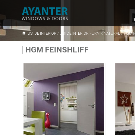
USI DE INTERIOR
/
USI DE INTERIOR FURNIR NATURAL
/
HGM F
HGM FEINSHLIFF