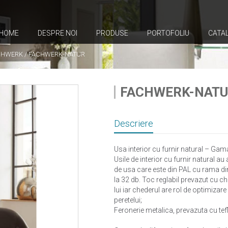
HOME
DESPRE NOI
PRODUSE
PORTOFOLIU
CATA
CHWERK
/
FACHWERK-NATUR
FACHWERK-NAT
Descriere
Usa interior cu furnir natural – Ga
Usile de interior cu furnir natural au
de usa care este din PAL cu rama di
la 32 db. Toc reglabil prevazut cu 
lui iar chederul are rol de optimizare
peretelui;
Feronerie metalica, prevazuta cu tefl