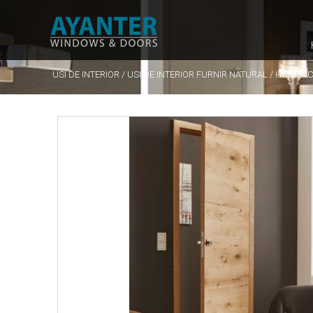
USI DE INTERIOR
/
USI DE INTERIOR FURNIR NATURAL
/
HGM FA