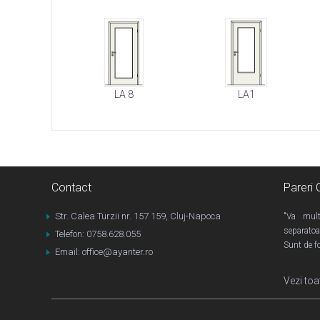
LA 8
LA1
Contact
Pareri C
Str. Calea Turzii nr. 157 159, Cluj-Napoca
"Va mult
separatoa
Telefon: 0758.628.055
Sunt de fo
Email: office@ayanter.ro
Vezi toa