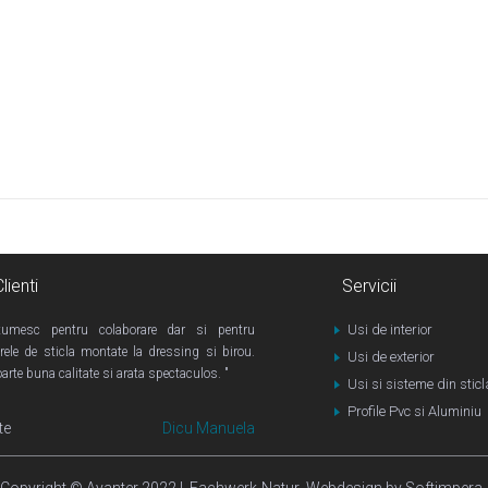
lienti
Servicii
Usi de interior
umesc pentru colaborare dar si pentru
rele de sticla montate la dressing si birou.
Usi de exterior
arte buna calitate si arata spectaculos. "
Usi si sisteme din stic
Profile Pvc si Aluminiu
te
Dicu Manuela