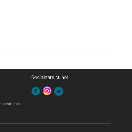
Socializare cu noi
la securizata