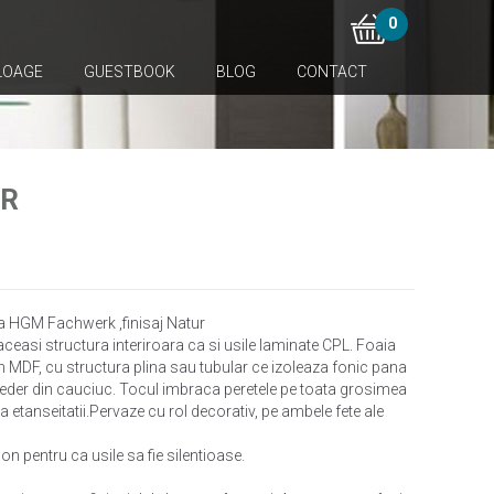
0
LOAGE
GUESTBOOK
BLOG
CONTACT
UR
ma HGM Fachwerk ,finisaj Natur
 aceasi structura interiroara ca si usile laminate CPL. Foaia
n MDF, cu structura plina sau tubular ce izoleaza fonic pana
cheder din cauciuc. Tocul imbraca peretele pe toata grosimea
 a etanseitatii.Pervaze cu rol decorativ, pe ambele fete ale
on pentru ca usile sa fie silentioase.