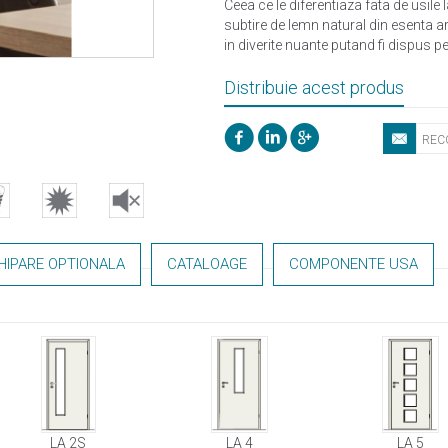
Ceea ce le diferentiaza fata de usile 
subtire de lemn natural din esenta arb
in diverite nuante putand fi dispus p
Distribuie acest produs
HIPARE OPTIONALA
CATALOAGE
COMPONENTE USA
LA 2S
LA 4
LA 5