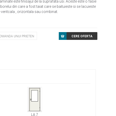
laminate este finisajul de la suprafata usi. Aceste este o fasie
orelui din care a fost taiat care se baituieste si se lacuieste
e veritcala , orizontala sau combinat.
LA 7