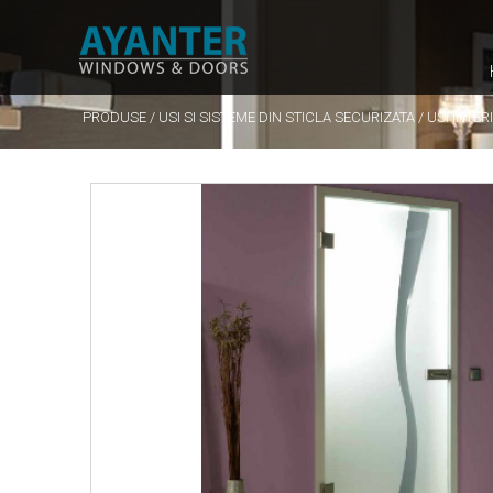
PRODUSE
/
USI SI SISTEME DIN STICLA SECURIZATA
/
USI INTE