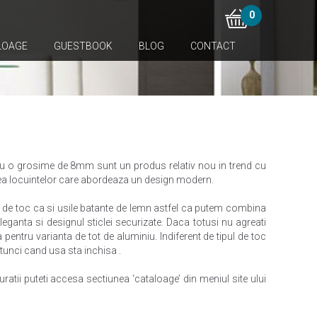
0
LOAGE
GUESTBOOK
BLOG
CONTACT
 cu o grosime de 8mm sunt un produs relativ nou in trend cu
rea locuintelor care abordeaza un design modern.
ip de toc ca si usile batante de lemn astfel ca putem combina
eganta si designul sticlei securizate. Daca totusi nu agreati
a pentru varianta de tot de aluminiu. Indiferent de tipul de toc
tunci cand usa sta inchisa .
atii puteti accesa sectiunea ‘cataloage’ din meniul site ului