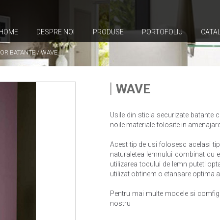
HOME
DESPRE NOI
PRODUSE
PORTOFOLIU
CATA
RIOR BATANTE
/
WAVE
WAVE
Usile din sticla securizate batante
noile materiale folosite in amenaja
Acest tip de usi folosesc acelasi t
naturaletea lemnului combinat cu el
utilizarea tocului de lemn puteti opt
utilizat obtinem o etansare optima a
Pentru mai multe modele si comfigur
nostru