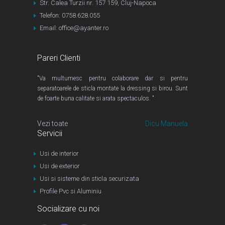
Str. Calea Turzii nr. 157 159, Cluj-Napoca
Telefon: 0758.628.055
Email: office@ayanter.ro
Pareri Clienti
"Va multumesc pentru colaborare dar si pentru
separatoarele de sticla montate la dressing si birou. Sunt
de foarte buna calitate si arata spectaculos. "
Vezi toate
Dicu Manuela
Servicii
Usi de interior
Usi de exterior
Usi si sisteme din sticla securizata
Profile Pvc si Aluminiu
Socializare cu noi